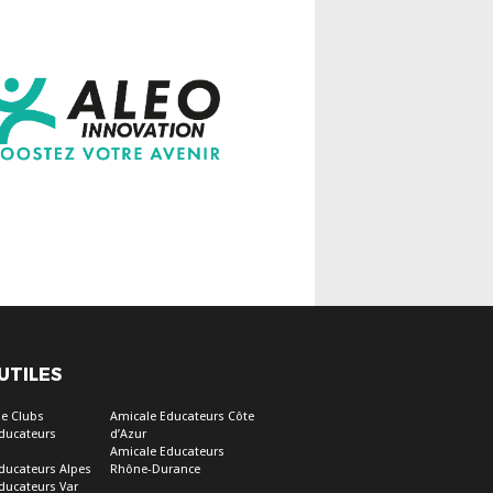
 UTILES
e Clubs
Amicale Educateurs Côte
ducateurs
d’Azur
Amicale Educateurs
ducateurs Alpes
Rhône-Durance
ducateurs Var