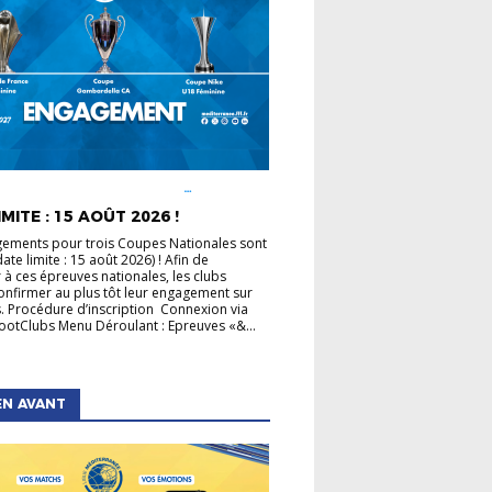
É LIGUE
COUPE DE FRANCE
COUPE GAMBARDELLA
COUPES
MITE : 15 AOÛT 2026 !
LES
ements pour trois Coupes Nationales sont
ate limite : 15 août 2026) ! Afin de
r à ces épreuves nationales, les clubs
onfirmer au plus tôt leur engagement sur
. Procédure d’inscription Connexion via
otClubs Menu Déroulant : Epreuves «&...
EN AVANT