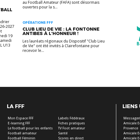
au Football Amateur (FAFA) sont désormais
ouvertes pour la s...
TBALL
ndrier
OPÉRATIONS FFF
026-2027
CLUB LIEU DE VIE : LA FONTONNE
t
ANTIBES À L’HONNEUR !
medi 19
 samedi
Les lauréats régionaux du Dispositif "Club Lieu
AL U13
de Vie" ont été invités à Clairefontaine pour
recevoir le...
LA FFF
LIENS
Mon Espace FFF
Labels Fédéraux
Messageri
E-learning FFF
Fiches pratiques
Amicale E
Le football pour les enfants
TV Foot amateur
Provence
Football amateur
Santé
Amicale E
Football Féminin
Scores en direct
Amicale E