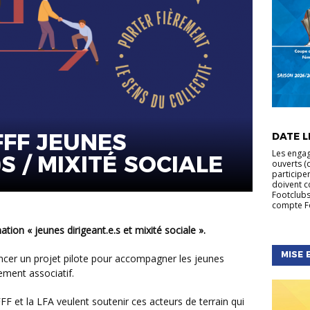
ACTUALIT
FÉMININE
FF JEUNES
DATE LI
NATIONA
Les engag
S / MIXITÉ SOCIALE
ouverts (d
participe
doivent c
Footclubs
compte Fo
mation « jeunes dirigeant.e.s et mixité sociale ».
MISE 
ement associatif.