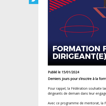
FORMATION F
DIRIGEANT(E)
Publié le 15/01/2024
Derniers jours pour s’inscrire à la for
Pour rappel, la Fédération souhaite lancer un projet pilote pour accompagner les jeunes
dirigeants de demain dans leur engag
Avec ce programme de mentorat, la FFF et la LFA veulent soutenir ces acteurs de terrain qui