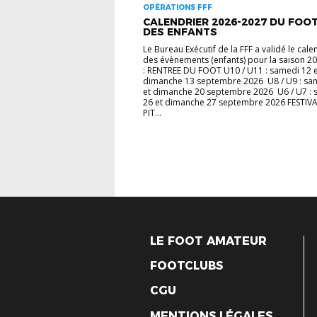
OPÉRATIONS FFF
CALENDRIER 2026-2027 DU FOO
DES ENFANTS
Le Bureau Exécutif de la FFF a validé le cale
des évènements (enfants) pour la saison 2
: RENTREE DU FOOT U10 / U11 : samedi 12 e
dimanche 13 septembre 2026 U8 / U9 : sa
et dimanche 20 septembre 2026 U6 / U7 :
26 et dimanche 27 septembre 2026 FESTIV
PIT...
LE FOOT AMATEUR
FOOTCLUBS
CGU
MENTIONS LÉGALES