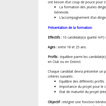
ont besoin d’un coup de pouce pour s’e
La formation des jeunes dirige
bénévole.
L’accompagnement d’un dirigean
Présentation de la formation
Effectifs :
10 candidat(e)s (parité H/F) s
Ages :
entre 18 et 25 ans.
Profils :
équilibre parmi les candidat(e)
en Club ou en District.
Chaque candidat devra présenter un projet associatif. Un jury retiendra 10 projets selon les
critères suivants :
Equilibre des différents profils.
Importance du projet pour le ce
Etat de maturité du projet (int
Objectif :
intégrer une fonction bénévol