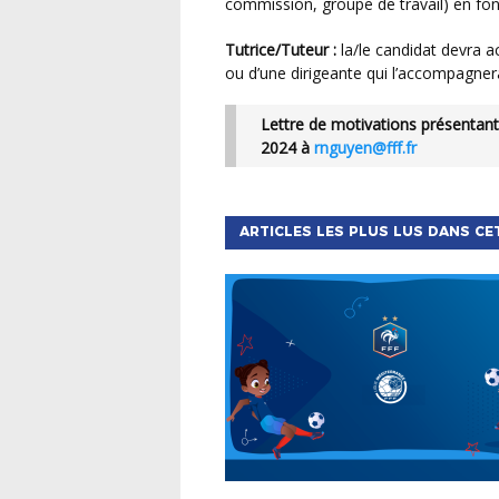
commission, groupe de travail) en fon
Tutrice/Tuteur :
la/le candidat devra a
ou d’une dirigeante qui l’accompagne
Lettre de motivations présentant le projet associatif et CV avant le jeudi 18 janvier
2024 à
rnguyen@fff.fr
ARTICLES LES PLUS LUS DANS CE