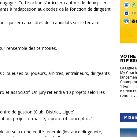
ngager. Cette action s’articulera autour de deux piliers :
ants à l’adaptation aux codes de la fonction de dirigeant
t qui sera aux côtés des candidats sur le terrain.
ur l’ensemble des territoires.
ACTUALIT
RÉGIONA
VOTRE 
R1F ES
La Ligue 
My Coach,
s : joueuses ou joueurs, arbitres, entraîneurs, dirigeants
lancement
Championn
1 Féminin
ne rien r
rendez-vo
ntre de gestion (Club, District, Ligue).
MISE 
ention, projet formalisé, « proof of concept »…).
e au sein d’une entité fédérale (instance dirigeante,