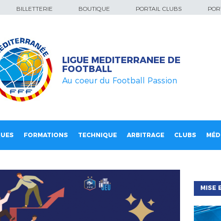
BILLETTERIE
BOUTIQUE
PORTAIL CLUBS
PORT
LIGUE MEDITERRANEE DE
FOOTBALL
Au coeur du Football Passion
QUES
FORMATIONS
TECHNIQUE
ARBITRAGE
CLUBS
MÉD
MISE 