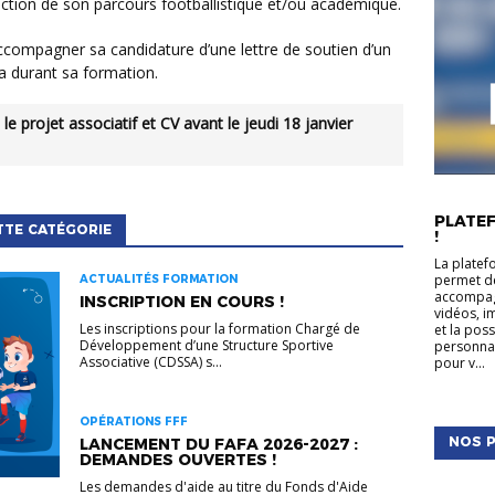
ction de son parcours footballistique et/ou académique.
ccompagner sa candidature d’une lettre de soutien d’un
ra durant sa formation.
ACTUALIT
PLATEF
TTE CATÉGORIE
!
La platef
permet de
ACTUALITÉS FORMATION
accompagn
INSCRIPTION EN COURS !
vidéos, i
Les inscriptions pour la formation Chargé de
et la pos
Développement d’une Structure Sportive
personnal
Associative (CDSSA) s...
pour v...
OPÉRATIONS FFF
NOS P
LANCEMENT DU FAFA 2026-2027 :
DEMANDES OUVERTES !
Les demandes d'aide au titre du Fonds d'Aide