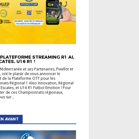
É LIGUE
CHAMPIONNATS
UX
INFOS PRATIQUES
PLATEFORME STREAMING R1 AI,
CATES, U16 R1 !
Méditerranée et ses Partenaires, Pixellot et
 ont le plaisir de vous annoncer le
 de la Plateforme OTT pour les
ats Régional 1 Aleo Innovation, Régional
 Escates, et U16 R1 Futbol Emotion ! Pour
ater de ces Championnats régionaux,
us sur...
EN AVANT