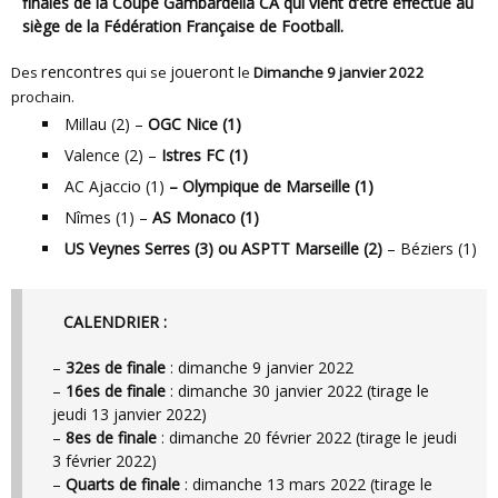
finales de la Coupe Gambardella CA qui vient d’être effectué au
siège de la Fédération Française de Football.
rencontres
joueront
Des
qui se
le
Dimanche 9 janvier 2022
prochain.
Millau (2) –
OGC Nice (1)
Valence (2) –
Istres FC (1)
AC Ajaccio (1)
– Olympique de Marseille (1)
Nîmes (1) –
AS Monaco (1)
US Veynes Serres (3) ou ASPTT Marseille (2)
– Béziers (1)
CALENDRIER :
–
32es de finale
: dimanche 9 janvier 2022
–
16es de finale
: dimanche 30 janvier 2022 (tirage le
jeudi 13 janvier 2022)
–
8es de finale
: dimanche 20 février 2022 (tirage le jeudi
3 février 2022)
–
Quarts de finale
: dimanche 13 mars 2022 (tirage le