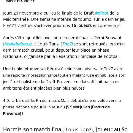
Méditerranée !]
Jeudi 26 novembre a eu lieu la finale de la Draft
#efoot
de la
Méditerranée.
Une semaine intense de tournoi sur le dernier jeu
FIFA21 vient de s’achever pour nos
16 joueurs
encore en lice.
Après s’être qualifiés avec brio en demi-finales, Rémi Bouvant
(
Koalaboiteux)
et Louis Tanzi
(
Tnz7)
se sont retrouvés lors d’un
dernier match crucial, pour disputer leur place en phase
Nationale, organisée par la Fédération Française de Football.
Une finale rythmée où Rémi
a éliminé son adversaire Tnz7 avec
une rapidité impressionnante tout en mêlant ruse et habileté à son
tre finaliste de la Draft Provence ne lui suffisait pas, ces
jeu.
Ê
ambitions étaient placées bien plus hautes.
4-0, l’arbitre siffle. Fin du match. Mais début d’une envolée vers la
phase Nationale pour le joueur
du
JS Saint Julien
[
District de
]
!
Provence
Hormis son match final,
, joueur au
Louis Tanzi
Sc