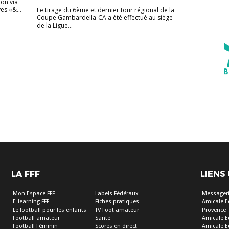
on via
s «&...
Le tirage du 6ème et dernier tour régional de la
Coupe Gambardella-CA a été effectué au siège
de la Ligue...
LA FFF
LIENS
Mon Espace FFF
Labels Fédéraux
Messageri
E-learning FFF
Fiches pratiques
Amicale E
Le football pour les enfants
TV Foot amateur
Provence
Football amateur
Santé
Amicale E
Football Féminin
Scores en direct
Amicale E