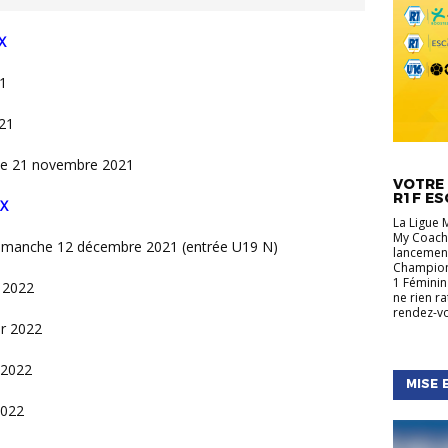
X
1
21
ACTUALIT
che 21 novembre 2021
RÉGIONA
VOTRE 
R1F ES
X
La Ligue 
My Coach,
: dimanche 12 décembre 2021 (entrée U19 N)
lancement
Championn
1 Féminin
 2022
ne rien r
rendez-vo
r 2022
 2022
MISE 
2022