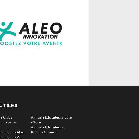
 UTILES
e Clubs
Amicale Educateurs Côte
ducateurs
d’Azur
Amicale Educateurs
ducateurs Alpes
Rhône-Durance
ducateurs Var