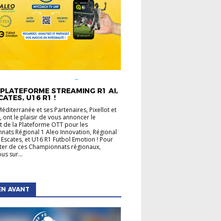
É LIGUE
CHAMPIONNATS
UX
INFOS PRATIQUES
PLATEFORME STREAMING R1 AI,
CATES, U16 R1 !
Méditerranée et ses Partenaires, Pixellot et
 ont le plaisir de vous annoncer le
 de la Plateforme OTT pour les
ats Régional 1 Aleo Innovation, Régional
 Escates, et U16 R1 Futbol Emotion ! Pour
ater de ces Championnats régionaux,
us sur...
EN AVANT