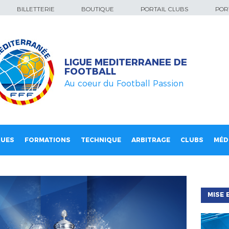
BILLETTERIE
BOUTIQUE
PORTAIL CLUBS
PORT
LIGUE MEDITERRANEE DE
FOOTBALL
Au coeur du Football Passion
QUES
FORMATIONS
TECHNIQUE
ARBITRAGE
CLUBS
MÉD
MISE 