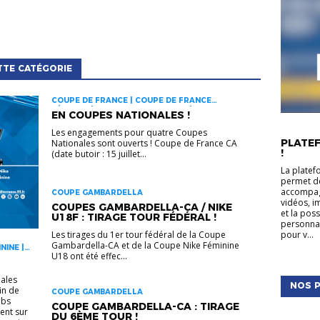
TTE CATÉGORIE
COUPE DE FRANCE | COUPE DE FRANCE
FÉMININE | COUPE GAMBARDELLA | COUPES
EN COUPES NATIONALES !
NATIONALES
ACTUALIT
Les engagements pour quatre Coupes
PLATEF
Nationales sont ouverts ! Coupe de France CA
!
(date butoir : 15 juillet...
La platef
permet de
accompagn
COUPE GAMBARDELLA
vidéos, i
COUPES GAMBARDELLA-CA / NIKE
et la pos
U18F : TIRAGE TOUR FÉDÉRAL !
personnal
pour v...
Les tirages du 1er tour fédéral de la Coupe
Gambardella-CA et de la Coupe Nike Féminine
NINE |
U18 ont été effec...
ES
ales
NOS P
fin de
COUPE GAMBARDELLA
ubs
COUPE GAMBARDELLA-CA : TIRAGE
ent sur
DU 6ÈME TOUR !