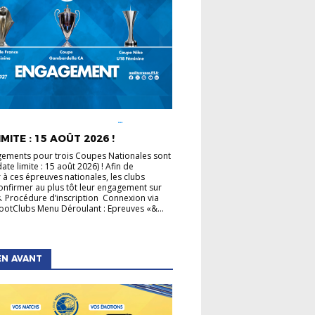
É LIGUE
COUPE DE FRANCE
COUPE GAMBARDELLA
COUPES
MITE : 15 AOÛT 2026 !
LES
ements pour trois Coupes Nationales sont
ate limite : 15 août 2026) ! Afin de
r à ces épreuves nationales, les clubs
onfirmer au plus tôt leur engagement sur
. Procédure d’inscription Connexion via
otClubs Menu Déroulant : Epreuves «&...
EN AVANT