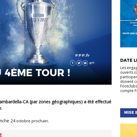
ACTUALIT
FÉMININE
DATE LI
NATIONA
Les engag
U 4ÈME TOUR !
ouverts (d
participe
doivent c
Footclubs
compte Fo
e.
MISE 
anche 24
octobre prochain.
E