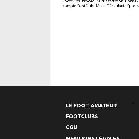
Footclubs. Procédure d’inscription Connexi
compte FootClubs Menu Déroulant : Epreuve
LE FOOT AMATEUR
FOOTCLUBS
CGU
MENTIONS LÉGALES