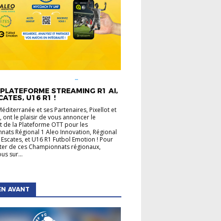
É LIGUE
CHAMPIONNATS
UX
INFOS PRATIQUES
PLATEFORME STREAMING R1 AI,
CATES, U16 R1 !
Méditerranée et ses Partenaires, Pixellot et
 ont le plaisir de vous annoncer le
 de la Plateforme OTT pour les
ats Régional 1 Aleo Innovation, Régional
 Escates, et U16 R1 Futbol Emotion ! Pour
ater de ces Championnats régionaux,
us sur...
EN AVANT