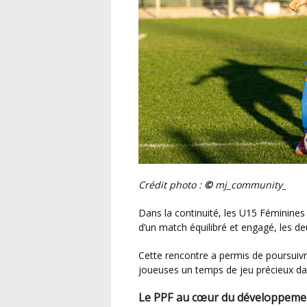
Crédit photo :
©
mj_community_
Dans la continuité, les U15 Féminines entraient à leur tour en lice face à l’Occitanie. Au terme
d’un match équilibré et engagé, les de
Cette rencontre a permis de poursuivre l’évaluation du groupe U15F, tout en offrant aux
joueuses un temps de jeu précieux dan
Le PPF au cœur du développemen