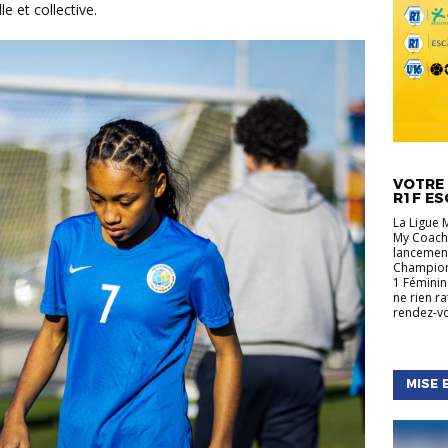
e et collective.
ACTUALIT
RÉGIONA
VOTRE 
R1F ES
La Ligue 
My Coach,
lancement
Championn
1 Féminin
ne rien r
rendez-vo
MISE 