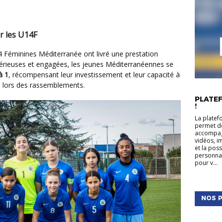
r les U14F
 Sérieuses et engagées, les jeunes Méditerranéennes se
à 1
, récompensant leur investissement et leur capacité à
lés lors des rassemblements.
ACTUALIT
PLATEF
!
La platef
permet de
accompagn
vidéos, i
et la pos
personnal
pour v...
NOS P