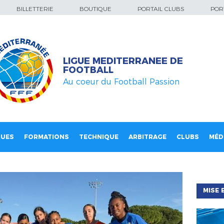
BILLETTERIE
BOUTIQUE
PORTAIL CLUBS
PORT
LIGUE MEDITERRANEE DE
FOOTBALL
Au coeur du Football Passion
QUES
FORMATIONS
TECHNIQUE
ARBITRAGE
CLUBS
MÉD
MISE 