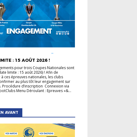
É LIGUE
COUPE DE FRANCE
COUPE GAMBARDELLA
COUPES
MITE : 15 AOÛT 2026 !
LES
ements pour trois Coupes Nationales sont
ate limite : 15 août 2026) ! Afin de
r à ces épreuves nationales, les clubs
onfirmer au plus tôt leur engagement sur
. Procédure d’inscription Connexion via
otClubs Menu Déroulant : Epreuves «&...
EN AVANT