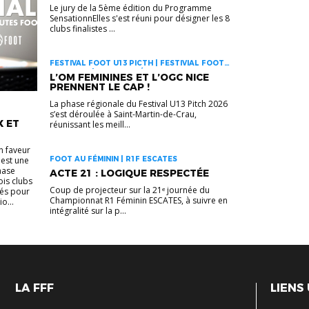
Le jury de la 5ème édition du Programme
SensationnElles s'est réuni pour désigner les 8
clubs finalistes ...
FESTIVAL FOOT U13 PICTH | FESTIVIAL FOOT
U13 PICTH | FOOT AU FÉMININ
L’OM FEMININES ET L’OGC NICE
PRENNENT LE CAP !
La phase régionale du Festival U13 Pitch 2026
s’est déroulée à Saint-Martin-de-Crau,
 ET
réunissant les meill...
n faveur
est une
FOOT AU FÉMININ | R1F ESCATES
hase
ACTE 21 : LOGIQUE RESPECTÉE
ois clubs
Coup de projecteur sur la 21ᵉ journée du
nés pour
Championnat R1 Féminin ESCATES, à suivre en
o...
intégralité sur la p...
LA FFF
LIENS