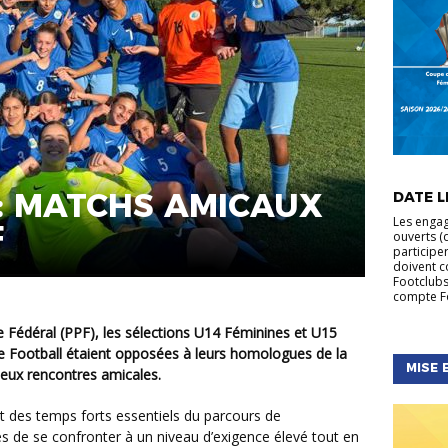
ACTUALIT
FÉMININE
 : MATCHS AMICAUX
DATE LI
NATIONA
Les engag
F
ouverts (d
participe
doivent c
Footclubs
compte Fo
e Football étaient opposées à leurs homologues de la
MISE 
deux rencontres amicales.
 de se confronter à un niveau d’exigence élevé tout en