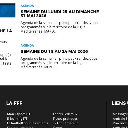
AGENDA
SEMAINE DU LUNDI 25 AU DIMANCHE
31 MAI 2026
Agenda de la semaine : principaux rendez-vous
programmés sur le territoire de la Ligue
HE 14
Méditerranée. MARD...
vous
AGENDA
SEMAINE DU 18 AU 24 MAI 2026
upes) :
Agenda de la semaine : principaux rendez-vous
gal à
programmés sur le territoire de la Ligue
: Tests
Méditerranée. MERC...
LA FFF
LIENS
Mon Espace FFF
Labels Fédéraux
Messageri
E-learning FFF
Fiches pratiques
Amicale E
Le football pour les enfants
TV Foot amateur
Provence
Football amateur
Santé
Amicale E