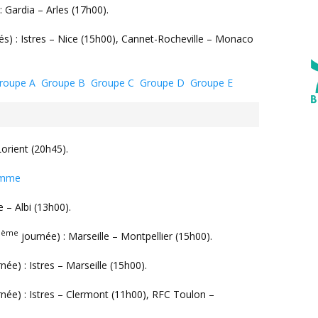
Gardia – Arles (17h00).
) : Istres – Nice (15h00), Cannet-Rocheville – Monaco
roupe A
Groupe B
Groupe C
Groupe D
Groupe E
Lorient (20h45).
amme
e – Albi (13h00).
ème
6
journée) : Marseille – Montpellier (15h00).
née) : Istres – Marseille (15h00).
née) : Istres – Clermont (11h00), RFC Toulon –