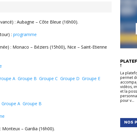
vancé) : Aubagne – Côte Bleue (16h00).
tour) :
programme
née) : Monaco – Béziers (15h00), Nice – Saint-Etienne
ACTUALIT
PLATEF
!
e
La platef
permet de
roupe A
Groupe B
Groupe C
Groupe D
Groupe E
accompagn
vidéos, i
e
et la pos
personnal
pour v...
 Groupe A
Groupe B
me
NOS P
 Monteux – Gardia (16h00).