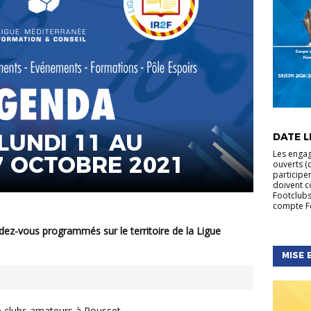
ACTUALIT
FÉMININE
LUNDI 11 AU
DATE LI
NATIONA
Les engag
 OCTOBRE 2021
ouverts (d
participe
doivent c
Footclubs
compte Fo
MISE 
 clubs amateurs à Rousset.