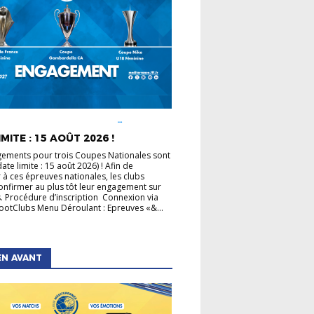
É LIGUE
COUPE DE FRANCE
COUPE GAMBARDELLA
COUPES
MITE : 15 AOÛT 2026 !
LES
ements pour trois Coupes Nationales sont
ate limite : 15 août 2026) ! Afin de
r à ces épreuves nationales, les clubs
onfirmer au plus tôt leur engagement sur
. Procédure d’inscription Connexion via
otClubs Menu Déroulant : Epreuves «&...
EN AVANT