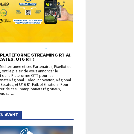
É LIGUE
CHAMPIONNATS
UX
INFOS PRATIQUES
PLATEFORME STREAMING R1 AI,
CATES, U16 R1 !
Méditerranée et ses Partenaires, Pixellot et
 ont le plaisir de vous annoncer le
 de la Plateforme OTT pour les
ats Régional 1 Aleo Innovation, Régional
 Escates, et U16 R1 Futbol Emotion ! Pour
ater de ces Championnats régionaux,
us sur...
EN AVANT