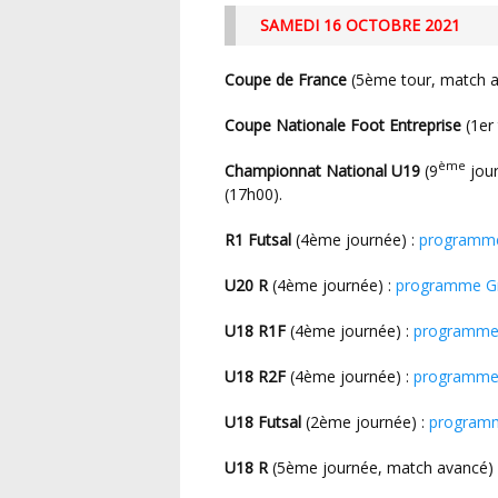
SAMEDI 16 OCTOBRE 2021
Coupe de France
(5ème tour, match a
Coupe Nationale Foot Entreprise
(1er 
ème
Championnat National U19
(9
jour
(17h00).
R1 Futsal
(4ème journée) :
programm
U20 R
(4ème journée) :
programme G
U18 R1F
(4ème journée) :
programm
U18 R2F
(4ème journée) :
programme
U18 Futsal
(2ème journée) :
program
U18 R
(5ème journée, match avancé) :