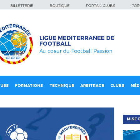
BILLETTERIE
BOUTIQUE
PORTAIL CLUBS
PORT
LIGUE MEDITERRANEE DE
FOOTBALL
Au coeur du Football Passion
QUES
FORMATIONS
TECHNIQUE
ARBITRAGE
CLUBS
MÉD
MISE 