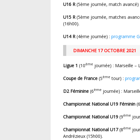
U16 R
(5ème journée, match avancé) : 
U15 R
(5ème journée, matches avancés
(16h00).
U14 R
(4ème journée) :
programme G
DIMANCHE 17 OCTOBRE 2021
ème
Ligue 1
(10
journée) : Marseille – 
ème
Coupe de France
(5
tour) :
progr
ème
D2 Féminine
(6
journée) : Marseill
Championnat National U19 Féminin
(
ème
Championnat National U19
(9
jour
ème
Championnat National U17
(8
jour
Andrézieux (15h00).