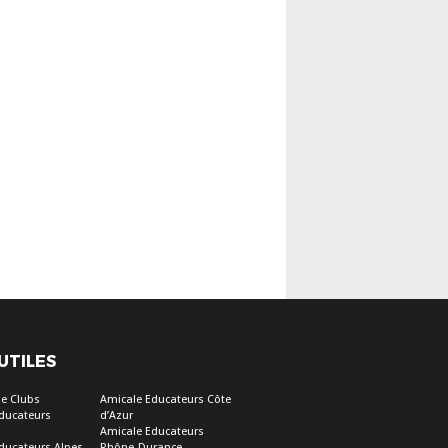
 UTILES
e Clubs
Amicale Educateurs Côte
ducateurs
d’Azur
Amicale Educateurs
ducateurs Alpes
Rhône-Durance