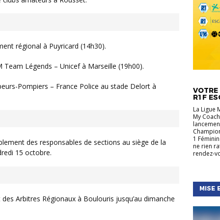
ent régional à Puyricard (14h30).
 Team Légends – Unicef à Marseille (19h00).
ACTUALIT
RÉGIONA
peurs-Pompiers – France Police au stade Delort à
VOTRE 
R1F ES
La Ligue 
My Coach,
lancement
Championn
1 Féminin
blement des responsables de sections au siège de la
ne rien r
redi 15 octobre.
rendez-vo
MISE 
des Arbitres Régionaux à Boulouris jusqu’au dimanche