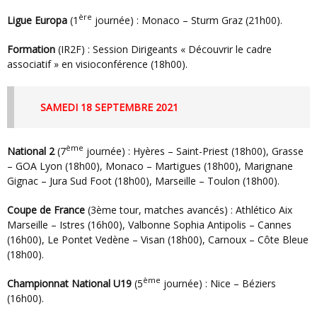
ère
Ligue Europa
(1
journée) : Monaco – Sturm Graz (21h00).
Formation
(IR2F) : Session Dirigeants « Découvrir le cadre
associatif » en visioconférence (18h00).
SAMEDI 18 SEPTEMBRE 2021
ème
National 2
(7
journée) : Hyères – Saint-Priest (18h00), Grasse
– GOA Lyon (18h00), Monaco – Martigues (18h00), Marignane
Gignac – Jura Sud Foot (18h00), Marseille – Toulon (18h00).
Coupe de France
(3ème tour, matches avancés) : Athlético Aix
Marseille – Istres (16h00), Valbonne Sophia Antipolis – Cannes
(16h00), Le Pontet Vedène – Visan (18h00), Carnoux – Côte Bleue
(18h00).
ème
Championnat National U19
(5
journée) : Nice – Béziers
(16h00).