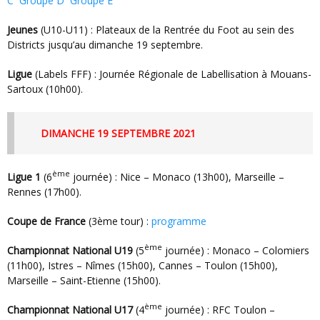
C
Groupe D
Groupe E
Jeunes
(U10-U11) : Plateaux de la Rentrée du Foot au sein des
Districts jusqu’au dimanche 19 septembre.
Ligue
(Labels FFF) : Journée Régionale de Labellisation à Mouans-
Sartoux (10h00).
DIMANCHE 19 SEPTEMBRE 2021
ème
Ligue 1
(6
journée) : Nice – Monaco (13h00), Marseille –
Rennes (17h00).
Coupe de France
(3ème tour) :
programme
ème
Championnat National U19
(5
journée) : Monaco – Colomiers
(11h00), Istres – Nîmes (15h00), Cannes – Toulon (15h00),
Marseille – Saint-Etienne (15h00).
ème
Championnat National U17
(4
journée) : RFC Toulon –