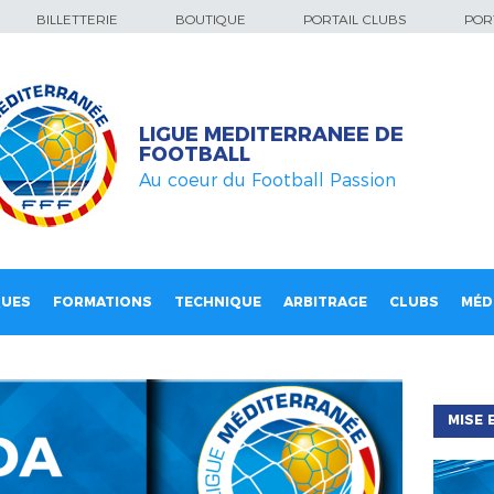
BILLETTERIE
BOUTIQUE
PORTAIL CLUBS
PORT
LIGUE MEDITERRANEE DE
FOOTBALL
Au coeur du Football Passion
QUES
FORMATIONS
TECHNIQUE
ARBITRAGE
CLUBS
MÉD
MISE 