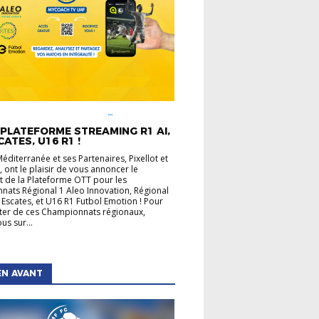
É LIGUE
CHAMPIONNATS
UX
INFOS PRATIQUES
PLATEFORME STREAMING R1 AI,
CATES, U16 R1 !
Méditerranée et ses Partenaires, Pixellot et
 ont le plaisir de vous annoncer le
 de la Plateforme OTT pour les
ats Régional 1 Aleo Innovation, Régional
 Escates, et U16 R1 Futbol Emotion ! Pour
ater de ces Championnats régionaux,
us sur...
EN AVANT