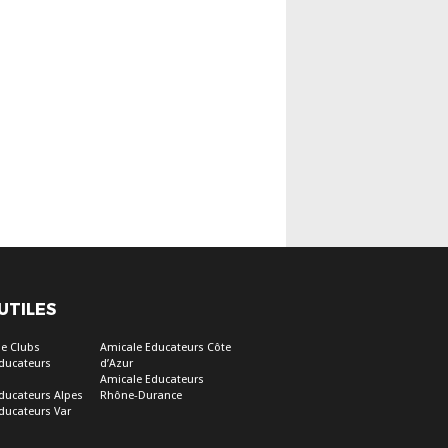
 UTILES
e Clubs
Amicale Educateurs Côte
ducateurs
d’Azur
Amicale Educateurs
ducateurs Alpes
Rhône-Durance
ducateurs Var