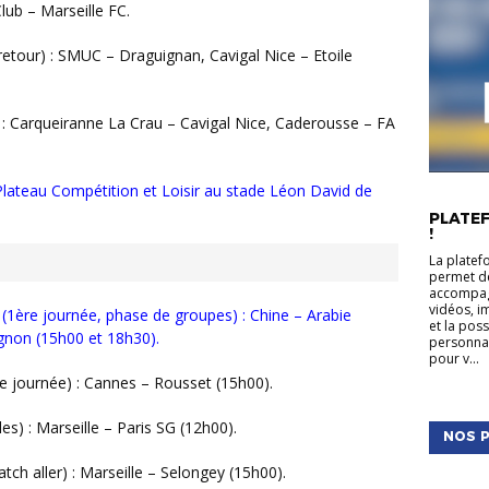
lub – Marseille FC.
retour) : SMUC – Draguignan, Cavigal Nice – Etoile
 : Carqueiranne La Crau – Cavigal Nice, Caderousse – FA
 Plateau Compétition et Loisir au stade Léon David de
ACTUALIT
PLATEF
!
La platef
permet de
accompagn
vidéos, i
(1ère journée, phase de groupes) : Chine – Arabie
et la pos
gnon (15h00 et 18h30).
personnal
pour v...
e journée) : Cannes – Rousset (15h00).
es) : Marseille – Paris SG (12h00).
NOS P
tch aller) : Marseille – Selongey (15h00).