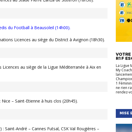
dis du Football à Beausoleil (14h00).
ations Licences au siège du District à Avignon (18h30).
ACTUALIT
RÉGIONA
VOTRE 
R1F ES
La Ligue 
s Licences au siège de la Ligue Méditerranée à Aix en
My Coach,
lancement
Championn
1 Féminin
ne rien r
rendez-vo
 Nice – Saint-Etienne à huis clos (20h45).
MISE 
) : Saint-André – Cannes Futsal, CSK Val Rougières –