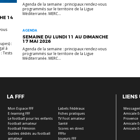
Agenda de la semaine : principaux rendez-vous
programmés sur le territoire de la Ligue
Méditerranée. MERC...
HE 14
vous
AGENDA
SEMAINE DU LUNDI 11 AU DIMANCHE
17 MAI 2026
upes) :
gal à
Agenda de la semaine : principaux rendez-vous
: Tests
programmés sur le territoire de la Ligue
Méditerranée. MERC...
LA FFF
LIENS
Mon Espace FFF
Labels Fédéraux
Messageri
E-learning FFF
Fiches pratiques
Amicale E
Le football pour les enfants
TV Foot amateur
Provence
Football amateur
Santé
Amicale E
Football Féminin
Scores en direct
Amicale E
Guides dédiés au football
FFFtv
amateur
Joueurs FFF