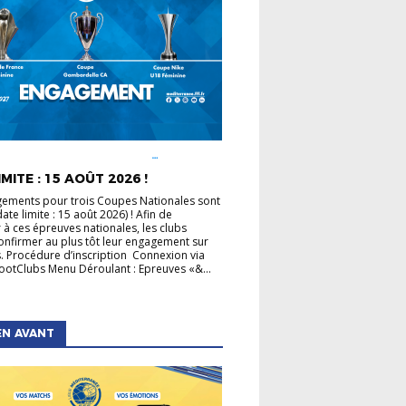
É LIGUE
COUPE DE FRANCE
COUPE GAMBARDELLA
COUPES
MITE : 15 AOÛT 2026 !
LES
ements pour trois Coupes Nationales sont
ate limite : 15 août 2026) ! Afin de
r à ces épreuves nationales, les clubs
onfirmer au plus tôt leur engagement sur
. Procédure d’inscription Connexion via
otClubs Menu Déroulant : Epreuves «&...
EN AVANT