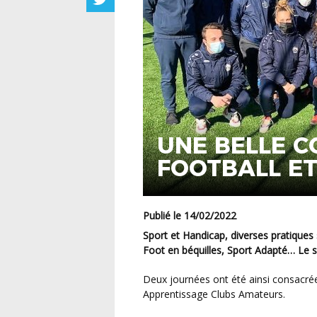
UNE BELLE 
FOOTBALL E
Publié le 14/02/2022
Sport et Handicap, diverses pratiques sont proposées dans ce cadre : Cécifoot, Foot Fauteuil,
Foot en béquilles, Sport Adapté… Le sp
Deux journées ont été ainsi consacrées à Eguilles (13) au module Handicap du BMF
Apprentissage Clubs Amateurs.