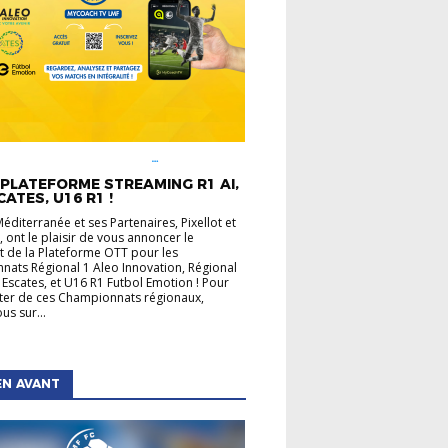
É LIGUE
CHAMPIONNATS
UX
INFOS PRATIQUES
PLATEFORME STREAMING R1 AI,
CATES, U16 R1 !
Méditerranée et ses Partenaires, Pixellot et
 ont le plaisir de vous annoncer le
 de la Plateforme OTT pour les
ats Régional 1 Aleo Innovation, Régional
 Escates, et U16 R1 Futbol Emotion ! Pour
ater de ces Championnats régionaux,
us sur...
EN AVANT