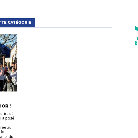
TTE CATÉGORIE
OR !
ourires à
ui a posé
di
crée au
 le
yme, du