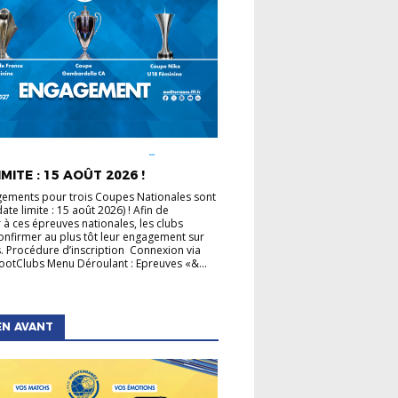
É LIGUE
COUPE DE FRANCE
COUPE GAMBARDELLA
COUPES
MITE : 15 AOÛT 2026 !
LES
ements pour trois Coupes Nationales sont
ate limite : 15 août 2026) ! Afin de
r à ces épreuves nationales, les clubs
onfirmer au plus tôt leur engagement sur
. Procédure d’inscription Connexion via
otClubs Menu Déroulant : Epreuves «&...
EN AVANT