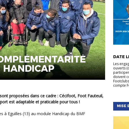
ACTUALIT
FÉMININE
COMPLÉMENTARITÉ
DATE LI
NATIONA
Les engag
T HANDICAP
ouverts (d
participe
doivent c
Footclubs
compte Fo
ort est adaptable et praticable pour tous !
MISE 