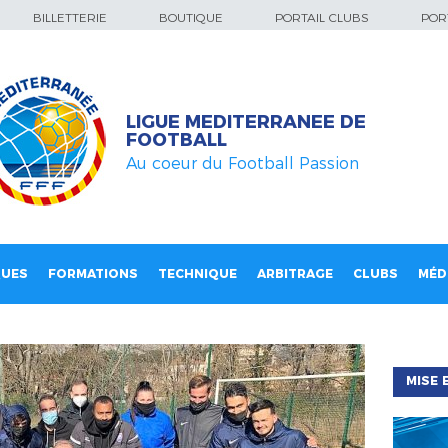
BILLETTERIE
BOUTIQUE
PORTAIL CLUBS
PORT
LIGUE MEDITERRANEE DE
FOOTBALL
Au coeur du Football Passion
QUES
FORMATIONS
TECHNIQUE
ARBITRAGE
CLUBS
MÉD
MISE 