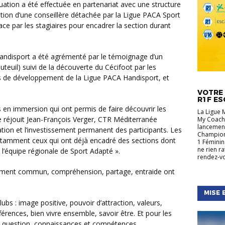
ntion d’une conseillère détachée par la Ligue PACA Sport
ace par les stagiaires pour encadrer la section durant
auteuil) suivi de la découverte du Cécifoot par les
ts de développement de la Ligue PACA Handisport, et
ACTUALIT
RÉGIONA
VOTRE 
R1F ES
 en immersion qui ont permis de faire découvrir les
La Ligue 
se réjouit Jean-François Verger, CTR Méditerranée
My Coach,
lancement
tion et l’investissement permanent des participants. Les
Championn
otamment ceux qui ont déjà encadré des sections dont
1 Féminin
ne rien r
l’équipe régionale de Sport Adapté ».
rendez-vo
MISE 
férences, bien vivre ensemble, savoir être. Et pour les
n question, connaissances et compétences