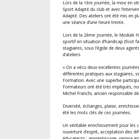
Lors de la 1ère journée, la mise en situation a été effectuée en partenariat avec une structure
Sport Adapté du club et avec l’interve
Adapté. Des ateliers ont été mis en pl
une séance d’une heure trente.
Lors de la 2ème journée, le Module Handisport a été agrémenté par le témoignage d’un
sportif en situation d’handicap (foot f
stagiaires, sous l’égide de deux agen
d’ateliers.
« On a vécu deux excellentes journées
différentes pratiques aux stagiaires, 
Formation. Avec une superbe participa
Formateurs ont été très impliqués, n
Michel Franchi, ancien responsable de 
Diversité, échanges, plaisir, enrichissement commun, compréhension, partage, entraide ont
été les mots clés de ces journées.
Un véritable enrichissement pour les clubs : image positive, pouvoir d’attraction, valeurs,
ouverture d’esprit, acceptation des dif
éducateurs : apprentissage, remise e