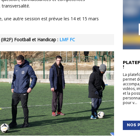
 transversalité.
 (IR2F) Football et Handicap :
LMF FC
ACTUALIT
PLATEF
!
La platef
permet de
accompagn
vidéos, i
et la pos
personnal
pour v...
NOS P