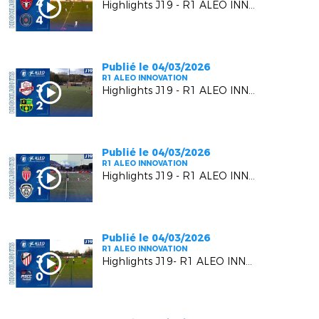
Highlights J19 - R1 ALEO INNOVATION | Six Fours Le Brusc VS RC Pays de Grasse 2
Publié le 04/03/2026
R1 ALEO INNOVATION
Highlights J19 - R1 ALEO INNOVATION | Luynes S VS US Carqueiranne Crau
Publié le 04/03/2026
R1 ALEO INNOVATION
Highlights J19 - R1 ALEO INNOVATION | AS Monaco FC 2 VS FC Beausoleil
Publié le 04/03/2026
R1 ALEO INNOVATION
Highlights J19- R1 ALEO INNOVATION | AC Vedène Le Pontet VS AS Cagnes Le Cros