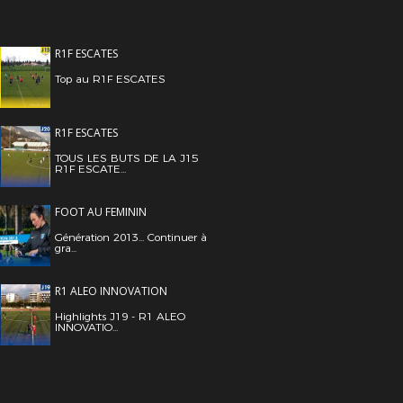
R1F ESCATES
Top au R1F ESCATES
R1F ESCATES
TOUS LES BUTS DE LA J15
R1F ESCATE...
FOOT AU FEMININ
Génération 2013... Continuer à
gra...
R1 ALEO INNOVATION
Highlights J19 - R1 ALEO
INNOVATIO...