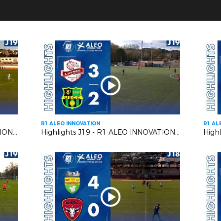
R1 ALEO INNOVATION
R1 AL
Highlights J19 - R1 ALEO INNOVATION | Six Fours Le Brusc VS RC Pays de Grasse 2
Highlights J19 - R1 ALEO INNOVATION | Luynes S VS US Carqueiranne Crau