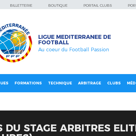
BILLETTERIE
BOUTIQUE
PORTAIL CLUBS
PORT
LIGUE MEDITERRANEE DE
FOOTBALL
Au coeur du Football Passion
QUES
FORMATIONS
TECHNIQUE
ARBITRAGE
CLUBS
MÉD
 DU STAGE ARBITRES ELITE