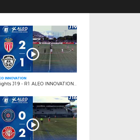
EO INNOVATION
Highlights J19 - R1 ALEO INNOVATION | AS Monaco FC 2 VS FC Beausoleil