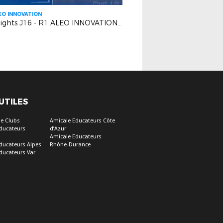
EO INNOVATION
Highlights J16 - R1 ALEO INNOVATION | R.C GRASSE VS BERRE SP.C
 UTILES
e Clubs
Amicale Educateurs Côte
ducateurs
d’Azur
Amicale Educateurs
ducateurs Alpes
Rhône-Durance
ducateurs Var