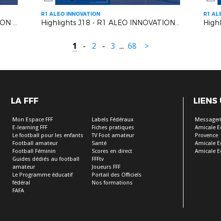
R1 ALEO INNOVATION
R1 AL
Highlights J19- R1 ALEO INNOVATION | AC Vedène Le Pontet VS AS Cagnes Le Cros
Highlights J18 - R1 ALEO INNOVATION | US Mandelieu LN VS Six Fours le Brusc
1
-
2
-
3
...
68
>
LA FFF
LIENS
Mon Espace FFF
Labels Fédéraux
Messageri
E-learning FFF
Fiches pratiques
Amicale E
Le football pour les enfants
TV Foot amateur
Provence
Football amateur
Santé
Amicale E
Football Féminin
Scores en direct
Amicale E
Guides dédiés au football
FFFtv
amateur
Joueurs FFF
Le Programme éducatif
Portail des Officiels
fédéral
Nos formations
FAFA