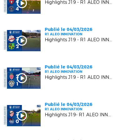
Highlights J19 - R1 ALEO INNOVATION | Six Fours Le Brusc VS RC Pays de Grasse 2
Publié le 04/03/2026
R1 ALEO INNOVATION
Highlights J19 - R1 ALEO INNOVATION | Luynes S VS US Carqueiranne Crau
Publié le 04/03/2026
R1 ALEO INNOVATION
Highlights J19 - R1 ALEO INNOVATION | AS Monaco FC 2 VS FC Beausoleil
Publié le 04/03/2026
R1 ALEO INNOVATION
Highlights J19- R1 ALEO INNOVATION | AC Vedène Le Pontet VS AS Cagnes Le Cros