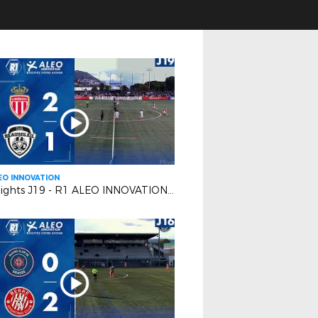
EO INNOVATION
Highlights J19 - R1 ALEO INNOVATION | AS Monaco FC 2 VS FC Beausoleil