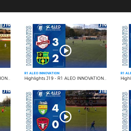
R1 ALEO INNOVATION
R1 AL
Highlights J19 - R1 ALEO INNOVATION | Six Fours Le Brusc VS RC Pays de Grasse 2
Highlights J19 - R1 ALEO INNOVATION | Luynes S VS US Carqueiranne Crau