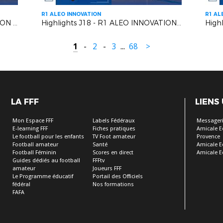
R1 ALEO INNOVATION
R1 AL
Highlights J19- R1 ALEO INNOVATION | AC Vedène Le Pontet VS AS Cagnes Le Cros
Highlights J18 - R1 ALEO INNOVATION | US Mandelieu LN VS Six Fours le Brusc
1
-
2
-
3
...
68
>
LA FFF
LIENS
Mon Espace FFF
Labels Fédéraux
Messageri
E-learning FFF
Fiches pratiques
Amicale E
Le football pour les enfants
TV Foot amateur
Provence
Football amateur
Santé
Amicale E
Football Féminin
Scores en direct
Amicale E
Guides dédiés au football
FFFtv
amateur
Joueurs FFF
Le Programme éducatif
Portail des Officiels
fédéral
Nos formations
FAFA