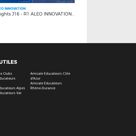
EO INNOVATION
Highlights J16 - R1 ALEO INNOVATION | R.C GRASSE VS BERRE SP.C
 UTILES
e Clubs
Amicale Educateurs Côte
ducateurs
d’Azur
Amicale Educateurs
ducateurs Alpes
Rhône-Durance
ducateurs Var