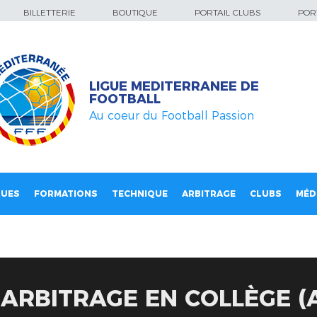
BILLETTERIE
BOUTIQUE
PORTAIL CLUBS
PORT
LIGUE MEDITERRANEE DE
FOOTBALL
Au coeur du Football Passion
QUES
FORMATIONS
TECHNIQUE
ARBITRAGE
CLUBS
MÉD
 ARBITRAGE EN COLLÈGE (