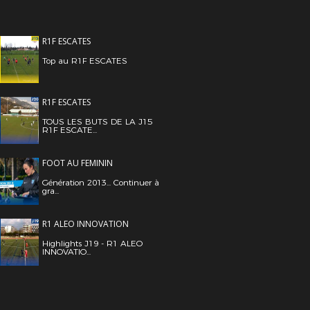
R1F ESCATES
Top au R1F ESCATES
R1F ESCATES
TOUS LES BUTS DE LA J15
R1F ESCATE...
FOOT AU FEMININ
Génération 2013... Continuer à
gra...
R1 ALEO INNOVATION
Highlights J19 - R1 ALEO
INNOVATIO...