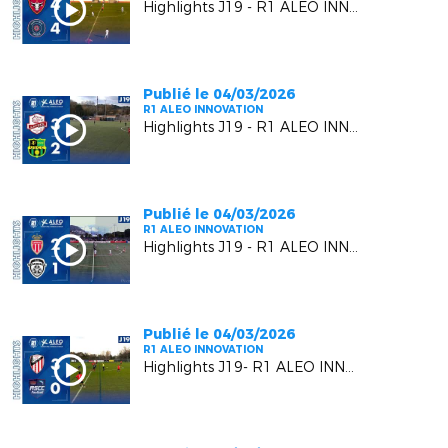
Highlights J19 - R1 ALEO INNOVATION | Six Fours Le Brusc VS RC Pays de Grasse 2
Publié le 04/03/2026
R1 ALEO INNOVATION
Highlights J19 - R1 ALEO INNOVATION | Luynes S VS US Carqueiranne Crau
Publié le 04/03/2026
R1 ALEO INNOVATION
Highlights J19 - R1 ALEO INNOVATION | AS Monaco FC 2 VS FC Beausoleil
Publié le 04/03/2026
R1 ALEO INNOVATION
Highlights J19- R1 ALEO INNOVATION | AC Vedène Le Pontet VS AS Cagnes Le Cros