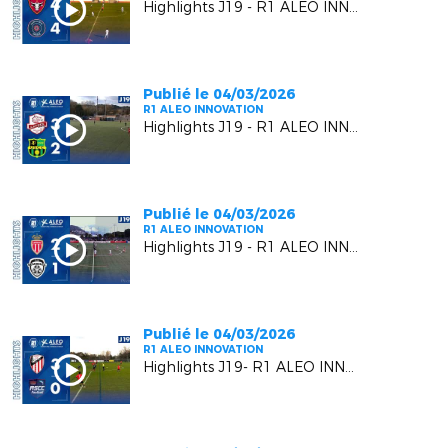
Highlights J19 - R1 ALEO INNOVATION | Six Fours Le Brusc VS RC Pays de Grasse 2
Publié le 04/03/2026
R1 ALEO INNOVATION
Highlights J19 - R1 ALEO INNOVATION | Luynes S VS US Carqueiranne Crau
Publié le 04/03/2026
R1 ALEO INNOVATION
Highlights J19 - R1 ALEO INNOVATION | AS Monaco FC 2 VS FC Beausoleil
Publié le 04/03/2026
R1 ALEO INNOVATION
Highlights J19- R1 ALEO INNOVATION | AC Vedène Le Pontet VS AS Cagnes Le Cros