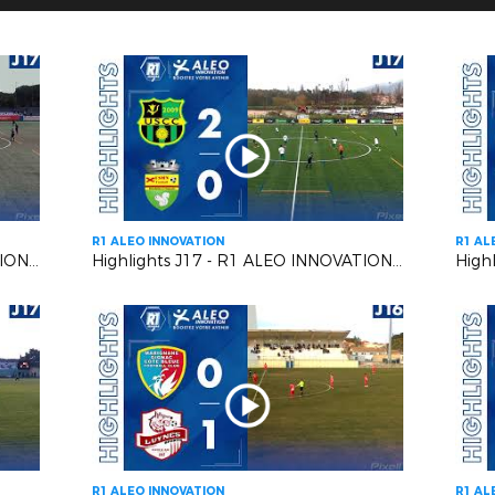
R1 ALEO INNOVATION
R1 AL
Highlights J17 - R1 ALEO INNOVATION | AS Monaco FC VS Six Fours Le Brusc
Highlights J17 - R1 ALEO INNOVATION | US Carqueiranne Crau VS US Mandelieu LN
R1 ALEO INNOVATION
R1 AL