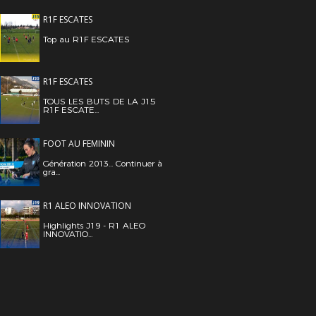
R1F ESCATES
Top au R1F ESCATES
R1F ESCATES
TOUS LES BUTS DE LA J15
R1F ESCATE...
FOOT AU FEMININ
Génération 2013... Continuer à
gra...
R1 ALEO INNOVATION
Highlights J19 - R1 ALEO
INNOVATIO...