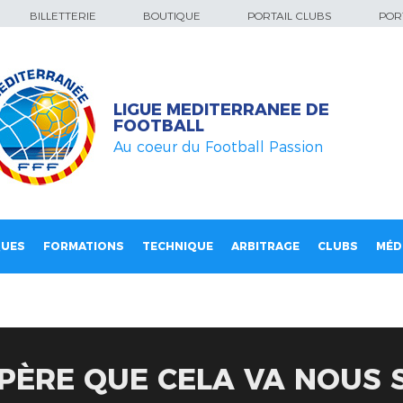
BILLETTERIE
BOUTIQUE
PORTAIL CLUBS
PORT
LIGUE MEDITERRANEE DE
FOOTBALL
Au coeur du Football Passion
QUES
FORMATIONS
TECHNIQUE
ARBITRAGE
CLUBS
MÉD
SPÈRE QUE CELA VA NOUS S