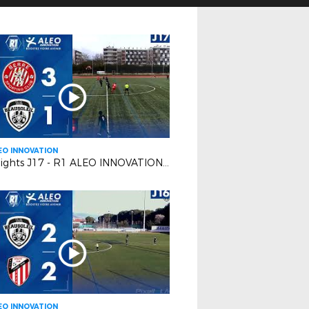
EO INNOVATION
Highlights J17 - R1 ALEO INNOVATION | Berre SP.C. VS F.C. Beausoleil
EO INNOVATION