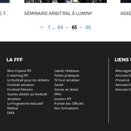
COUPE DE FRANCE : TIRAGE DU 4E TOUR
SÉMINAIRE ARBITRAL À LUMINY
ASSE
<
1
...
64
-
65
-
66
LA FFF
LIENS
Mon Espace FFF
Labels Fédéraux
Messageri
E-learning FFF
Fiches pratiques
Amicale E
Le football pour les enfants
TV Foot amateur
Provence
Football amateur
Santé
Amicale E
Football Féminin
Scores en direct
Amicale E
Guides dédiés au football
FFFtv
amateur
Joueurs FFF
Le Programme éducatif
Portail des Officiels
fédéral
Nos formations
FAFA