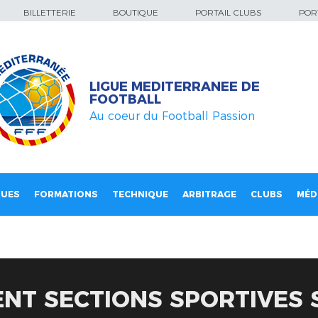
BILLETTERIE
BOUTIQUE
PORTAIL CLUBS
PORT
LIGUE MEDITERRANEE DE
FOOTBALL
Au coeur du Football Passion
QUES
FORMATIONS
TECHNIQUE
ARBITRAGE
CLUBS
MÉD
T SECTIONS SPORTIVES S