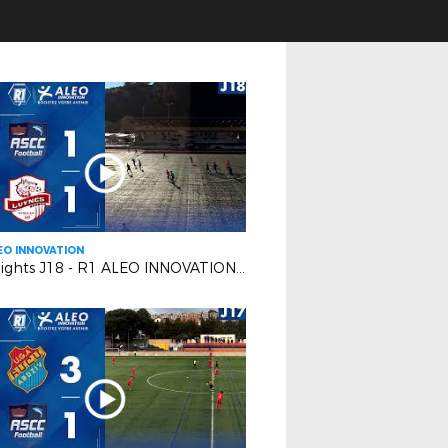
EO INNOVATION
Highlights J18 - R1 ALEO INNOVATION | AS Cagnes le Cros VS Luynes S.