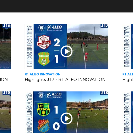
R1 ALEO INNOVATION
R1 AL
Highlights J16 - R1 ALEO INNOVATION | L' AS CAGNES-LE-CROS VS L'US CARQUEIRANNE CRAU
Highlights J17 - R1 ALEO INNOVATION | Luynes S. VS A.S. Gémenosienne