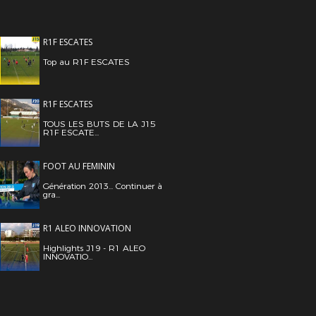
R1F ESCATES
Top au R1F ESCATES
R1F ESCATES
TOUS LES BUTS DE LA J15
R1F ESCATE...
FOOT AU FEMININ
Génération 2013... Continuer à
gra...
R1 ALEO INNOVATION
Highlights J19 - R1 ALEO
INNOVATIO...