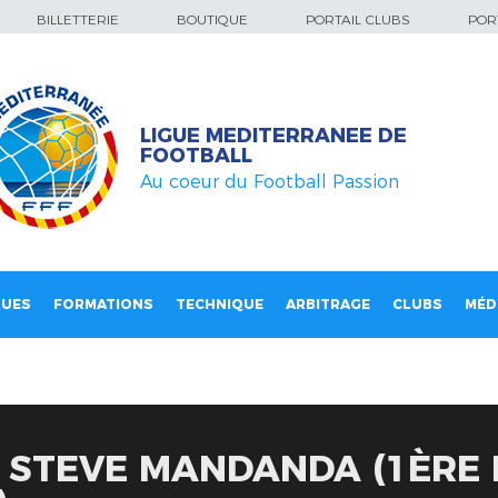
BILLETTERIE
BOUTIQUE
PORTAIL CLUBS
PORT
LIGUE MEDITERRANEE DE
FOOTBALL
Au coeur du Football Passion
QUES
FORMATIONS
TECHNIQUE
ARBITRAGE
CLUBS
MÉD
 STEVE MANDANDA (1ÈRE P