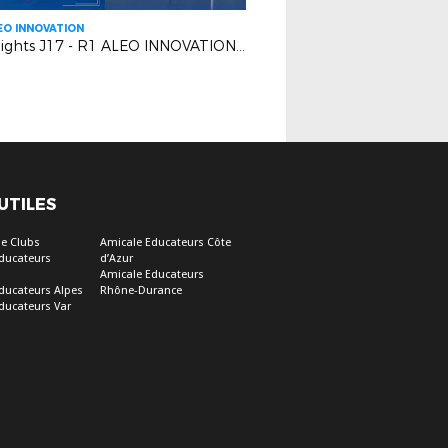
EO INNOVATION
Highlights J17 - R1 ALEO INNOVATION | EUGA Ardziv VS AS Cagnes le Cros
 UTILES
e Clubs
Amicale Educateurs Côte
ducateurs
d’Azur
Amicale Educateurs
ducateurs Alpes
Rhône-Durance
ducateurs Var