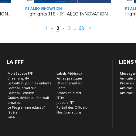
R1 ALEO INNOVATION
R1 AL
Highlights J18 - R1 ALEO INNOVATION | R.C. Pays de Grasse 2 VS A.S. Monaco F.C. 2
Highlights J18 - R1 ALEO INNOVATION | US Carqueiranne Crau VS EUGA Ardziv
1
-
2
-
3
...
68
>
LA FFF
LIENS
Mon Espace FFF
Labels Fédéraux
Messageri
E-learning FFF
Fiches pratiques
Amicale E
Le football pour les enfants
TV Foot amateur
Provence
Football amateur
Santé
Amicale E
Football Féminin
Scores en direct
Amicale E
Guides dédiés au football
FFFtv
amateur
Joueurs FFF
Le Programme éducatif
Portail des Officiels
fédéral
Nos formations
FAFA