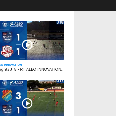
EO INNOVATION
Highlights J18 - R1 ALEO INNOVATION | AS Cagnes le Cros VS Luynes S.