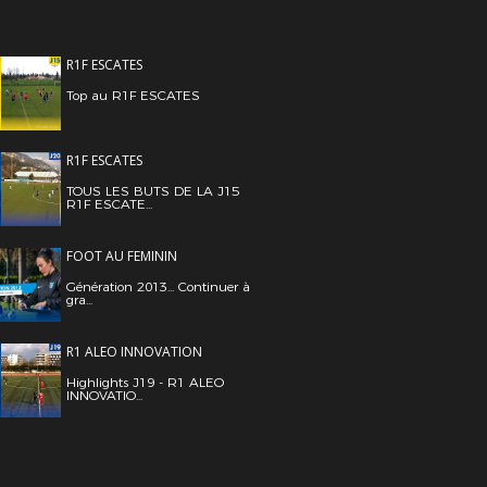
R1F ESCATES
Top au R1F ESCATES
R1F ESCATES
TOUS LES BUTS DE LA J15
R1F ESCATE...
FOOT AU FEMININ
Génération 2013... Continuer à
gra...
R1 ALEO INNOVATION
Highlights J19 - R1 ALEO
INNOVATIO...