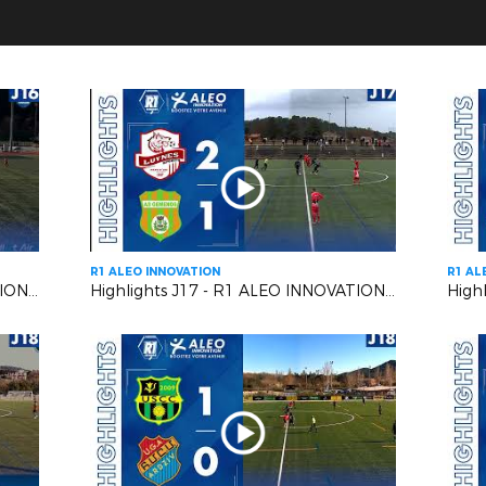
R1 ALEO INNOVATION
R1 AL
Highlights J16 - R1 ALEO INNOVATION | L' AS CAGNES-LE-CROS VS L'US CARQUEIRANNE CRAU
Highlights J17 - R1 ALEO INNOVATION | Luynes S. VS A.S. Gémenosienne