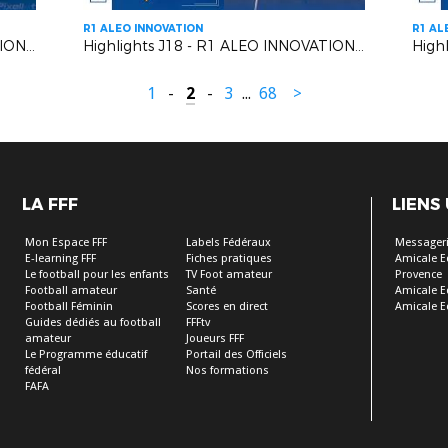
R1 ALEO INNOVATION
R1 AL
Highlights J18 - R1 ALEO INNOVATION | R.C. Pays de Grasse 2 VS A.S. Monaco F.C. 2
Highlights J18 - R1 ALEO INNOVATION | US Carqueiranne Crau VS EUGA Ardziv
1
-
2
-
3
...
68
>
LA FFF
LIENS
Mon Espace FFF
Labels Fédéraux
Messageri
E-learning FFF
Fiches pratiques
Amicale E
Le football pour les enfants
TV Foot amateur
Provence
Football amateur
Santé
Amicale E
Football Féminin
Scores en direct
Amicale E
Guides dédiés au football
FFFtv
amateur
Joueurs FFF
Le Programme éducatif
Portail des Officiels
fédéral
Nos formations
FAFA