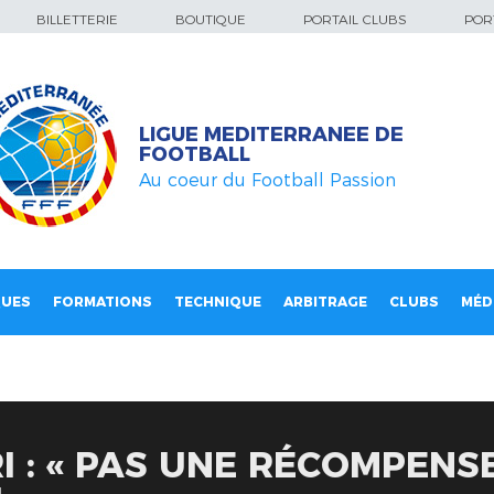
BILLETTERIE
BOUTIQUE
PORTAIL CLUBS
PORT
LIGUE MEDITERRANEE DE
FOOTBALL
Au coeur du Football Passion
QUES
FORMATIONS
TECHNIQUE
ARBITRAGE
CLUBS
MÉD
I : « PAS UNE RÉCOMPENS