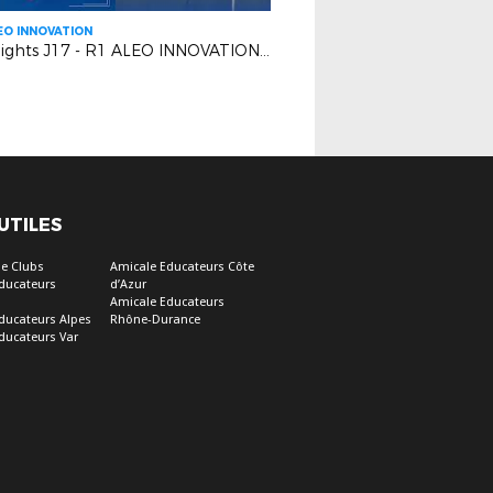
EO INNOVATION
Highlights J17 - R1 ALEO INNOVATION | EUGA Ardziv VS AS Cagnes le Cros
 UTILES
e Clubs
Amicale Educateurs Côte
ducateurs
d’Azur
Amicale Educateurs
ducateurs Alpes
Rhône-Durance
ducateurs Var