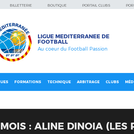
BILLETTERIE
BOUTIQUE
PORTAIL CLUBS
PORT
LIGUE MEDITERRANEE DE
FOOTBALL
Au coeur du Football Passion
QUES
FORMATIONS
TECHNIQUE
ARBITRAGE
CLUBS
MÉD
OIS : ALINE DINOIA (LES