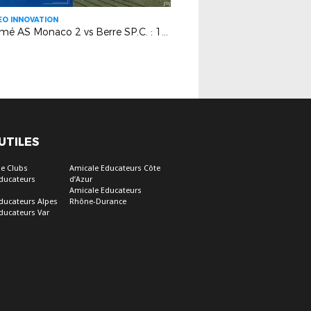
EO INNOVATION
Résumé AS Monaco 2 vs Berre SP.C. : 1-1
 UTILES
e Clubs
Amicale Educateurs Côte
ducateurs
d’Azur
Amicale Educateurs
ducateurs Alpes
Rhône-Durance
ducateurs Var