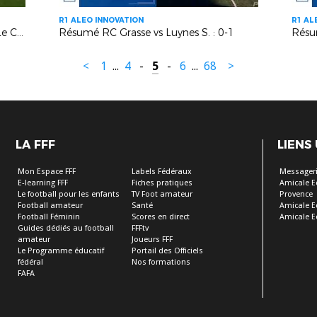
R1 ALEO INNOVATION
R1 AL
Résumé AS Gemenos - AS Cagnes Le Cros : 1-0
Résumé RC Grasse vs Luynes S. : 0-1
<
1
...
4
-
5
-
6
...
68
>
LA FFF
LIENS
Mon Espace FFF
Labels Fédéraux
Messageri
E-learning FFF
Fiches pratiques
Amicale E
Le football pour les enfants
TV Foot amateur
Provence
Football amateur
Santé
Amicale E
Football Féminin
Scores en direct
Amicale E
Guides dédiés au football
FFFtv
amateur
Joueurs FFF
Le Programme éducatif
Portail des Officiels
fédéral
Nos formations
FAFA