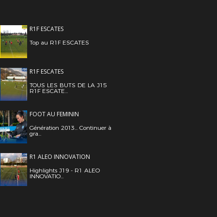
R1F ESCATES
Top au R1F ESCATES
R1F ESCATES
TOUS LES BUTS DE LA J15
R1F ESCATE...
FOOT AU FEMININ
Génération 2013... Continuer à
gra...
R1 ALEO INNOVATION
Highlights J19 - R1 ALEO
INNOVATIO...