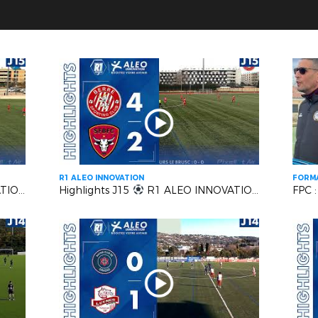
R1 ALEO INNOVATION
FORMA
 MGCB FC
Highlights J15
R1 ALEO INNOVATION | LUYNES vs FC BEAUSOLEIL
FPC :